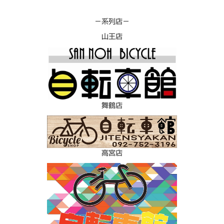
－系列店－
山王店
舞鶴店
高宮店