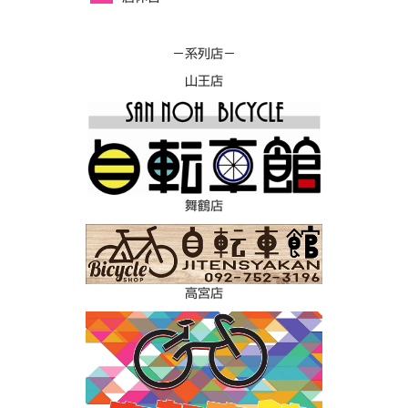
－系列店－
山王店
舞鶴店
高宮店